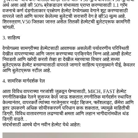
अर्थ असा आहे की 50% ब्रेकडाउन संभाव्यता प्राप्त करण्यासाठी 1.1 ग्रॅम
वजनाचे कर्ण दंडगोलाकार प्रक्षेपण हेल्मेट वेगवेगळ्या वेगाने शूट करण्यासाठी
वापरले जाते आणि फायर केलेल्या बुलेटची सरासरी वेग हे व्ही50 मूल्य आहे.
शिरस्त्राण.V50 जितका जास्त असेल तितकी हेल्मेटची बुलेटप्रूफ कामगिरी
चांगली.
3. साहित्य
वेगवेगळ्या सामग्रीच्या हेल्मेटसाठी आवश्यक असलेली पर्यावरणीय परिस्थिती
देखील वापरण्याच्या आणि जतन करण्याच्या प्रक्रियेत भिन्न आहे.आम्ही हेल्मेट
निवडतो आणि खरेदी करतो तेव्हा हा देखील महत्त्वाचा विचार आहे.सध्या
बुलेटप्रूफ हेल्मेट बनवण्यासाठी वापरले जाणारे साहित्य प्रामुख्याने पीई, केवलर
आणि बुलेटप्रूफ स्टील आहे.
4. सामरिक मार्गदर्शक रेल
आता विविध वापराच्या गरजांशी जुळवून घेण्यासाठी, MICH, FAST हेल्मेट
रणनीतिकखेळ रेलने सुसज्ज केले जाऊ शकतात.रणनीतिक मार्गदर्शन स्थापित
केल्यानंतर, वापरकर्ते त्यांच्या गरजेनुसार नाईट व्हिजन, फ्लॅशलाइट, कॅमेरा आणि
इतर उपकरणे अधिक सोयीस्करपणे परिधान करू शकतात, ज्यामुळे माहितीची
डिग्री, विविध वातावरणात लढण्याची क्षमता आणि लहान भागीदारांमधील थंड
डिग्री वाढते. .
संदर्भासाठी आमचे दोन नवीन हेल्मेट येथे आहेत: