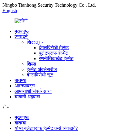
Ningbo Tianhong Security Technology Co., Ltd.
English
मुख्यपृष्ठ
उत्पादने
शिरस्त्राण
दंगलविरोधी हेल्मेट
बुलेटप्रूफ हेल्मेट
रणनीतिकखेळ हेल्मेट
शिल्ड
हेल्मेट ॲक्सेसरीज
दंगलविरोधी सूट
बातम्या
आमच्याबद्दल
आमच्याशी संपर्क साधा
चाचणी अहवाल
शोधा
मुख्यपृष्ठ
बातम्या
योग्य बुलेटप्रूफ हेल्मेट कसे निवडावे?