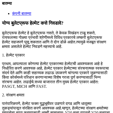
बातम्या
कंपनी बातम्या
योग्य बुलेटप्रूफ हेल्मेट कसे निवडावे?
बुलेटप्रूफ हेल्मेट हे बुलेटप्रूफ नसते, ते केवळ विखंडन टाळू शकते,
रायफलच्या गोळ्या प्रभावी श्रेणीमध्ये विविध प्रकारचे लष्करी बुलेटप्रूफ
हेल्मेट सहजपणे घुसू शकतात आणि ते दोन डोळे आहेत.त्यामुळे मजबूत संरक्षण
क्षमता असलेले हेल्मेट निवडणे महत्त्वाचे आहे.
1. हेल्मेट प्रकार
प्रथम, आपल्याला कोणत्या हेल्मेट प्रकारच्या हेल्मेटची आवश्यकता आहे हे
निर्धारित करणे आवश्यक आहे, हेल्मेट प्रकार हेल्मेटच्या संरचनात्मक स्वरूपाचा
संदर्भ देते आणि काही सहाय्यक लढाऊ उपकरणे चांगल्या प्रकारे जुळण्यासाठी
किंवा कोर्समध्ये परिधान करणाऱ्याच्या विशेष गरजा पूर्ण करण्यासाठी भिन्न
संरचना आहेत. लढाईचे.सध्या बाजारात तीन मुख्य हेल्मेट प्रकार आहेत:
PASGT, MICH आणि FAST.
2. संरक्षण क्षमता
पारंपारिकपणे, हेल्मेट फक्त युद्धभूमीवर उडणारे दगड आणि धातूच्या
तुकड्यांपासून संरक्षित करणे आवश्यक आहे.म्हणून, हेल्मेटच्या संरक्षण क्षमतेच्या
गुणवत्तेचा न्याय करण्यासाठी आम्ही सामान्यतः V50 मूल्य वापरतो.V50 मूल्याचा