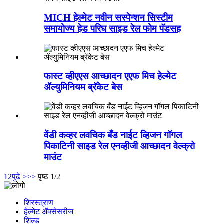
MICH हेल्मेट नवीन सस्पेन्शन सिस्टीम
समायोज्य हेड परिघ साइड रेल फोम पॅडसह
फास्ट व्हीएएस आच्छादन एएफ मिच हेल्मेट
ॲल्युमिनियम ब्रॅकेट बेस
वेंडी कव्हर लवचिक बँड नाईट व्हिजन गॉगल
पिकाटिनी साइड रेल एनव्हीजी आच्छादन वेल्क्रो
माउंट
1
2
पुढे >
>>
पृष्ठ 1/2
शिरस्त्राण
हेल्मेट ॲक्सेसरीज
शिल्ड