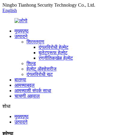
Ningbo Tianhong Security Technology Co., Ltd.
English
मुख्यपृष्ठ
उत्पादने
शिरस्त्राण
दंगलविरोधी हेल्मेट
बुलेटप्रूफ हेल्मेट
रणनीतिकखेळ हेल्मेट
शिल्ड
हेल्मेट ॲक्सेसरीज
दंगलविरोधी सूट
बातम्या
आमच्याबद्दल
आमच्याशी संपर्क साधा
चाचणी अहवाल
शोधा
मुख्यपृष्ठ
उत्पादने
श्रेण्या