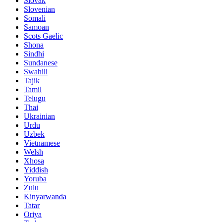
Slovak
Slovenian
Somali
Samoan
Scots Gaelic
Shona
Sindhi
Sundanese
Swahili
Tajik
Tamil
Telugu
Thai
Ukrainian
Urdu
Uzbek
Vietnamese
Welsh
Xhosa
Yiddish
Yoruba
Zulu
Kinyarwanda
Tatar
Oriya