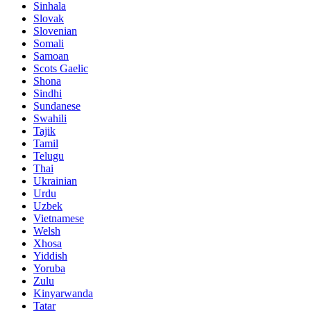
Sinhala
Slovak
Slovenian
Somali
Samoan
Scots Gaelic
Shona
Sindhi
Sundanese
Swahili
Tajik
Tamil
Telugu
Thai
Ukrainian
Urdu
Uzbek
Vietnamese
Welsh
Xhosa
Yiddish
Yoruba
Zulu
Kinyarwanda
Tatar