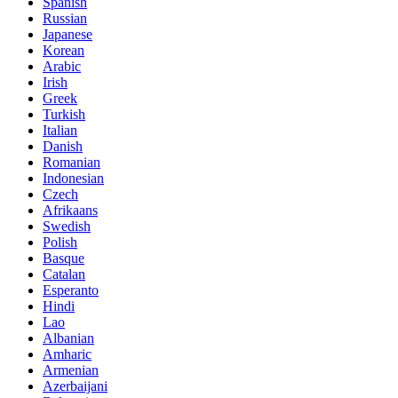
Spanish
Russian
Japanese
Korean
Arabic
Irish
Greek
Turkish
Italian
Danish
Romanian
Indonesian
Czech
Afrikaans
Swedish
Polish
Basque
Catalan
Esperanto
Hindi
Lao
Albanian
Amharic
Armenian
Azerbaijani